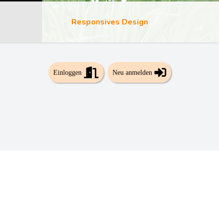
Responsives Design
Einloggen
Neu anmelden
🇩🇪
🇺🇸
🇬🇧
🇳🇱
🇫🇷
© 2026 by Linkbox.net